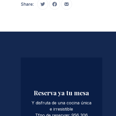
Share:
Tweet
Share on Facebook
Share by Email
PREVIOUS
Reserva ya tu mesa
Y disfruta de una cocina única
e irresistible
Tfno de reservas: 956 306