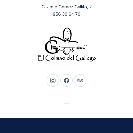
New Window
C. José Gómez Gallito, 2
CLO
956 30 64 70
New Window
New Window
New Window
NAVIGATION