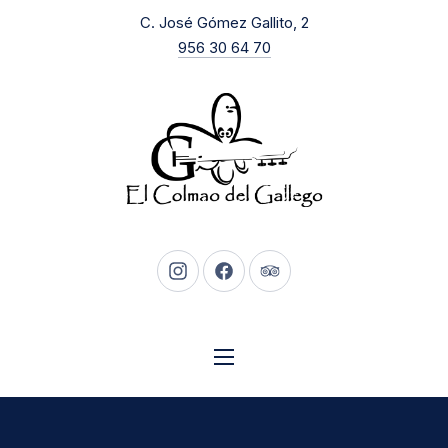
New Window
C. José Gómez Gallito, 2
CLO
956 30 64 70
New Window
New Window
New Window
NAVIGATION