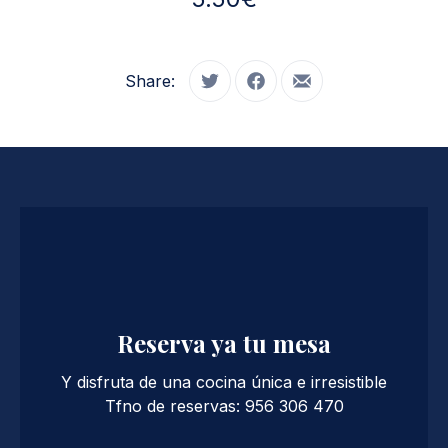
Share:
Tweet
Share on Facebook
Share by Email
Reserva ya tu mesa
Y disfruta de una cocina única e irresistible
Tfno de reservas: 956 306 470
PREVIOUS
NE