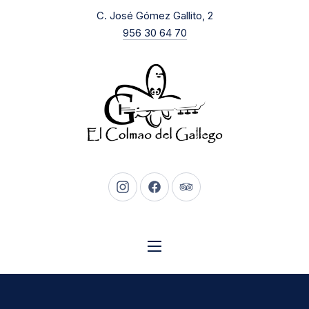
New Window
C. José Gómez Gallito, 2
CLO
956 30 64 70
New Window
New Window
New Window
NAVIGATION