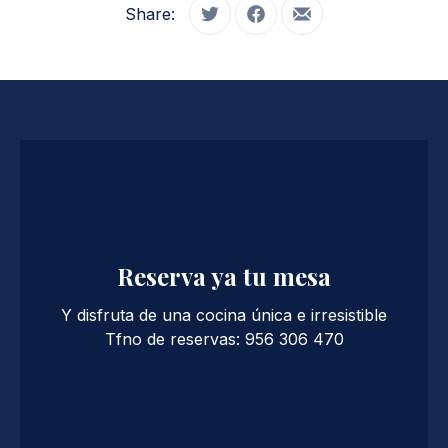
Share:
Tweet
Share on Facebook
Share by Email
Reserva ya tu mesa
Y disfruta de una cocina única e irresistible
Tfno de reservas: 956 306 470
PREVIOUS
NE