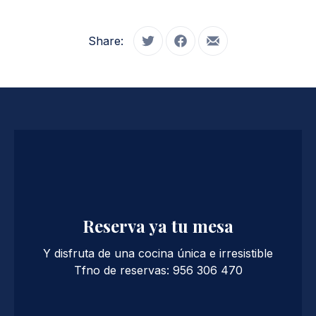
Share:
Tweet
Share on Facebook
Share by Email
Reserva ya tu mesa
Y disfruta de una cocina única e irresistible
Tfno de reservas: 956 306 470
PREVIOUS
NE