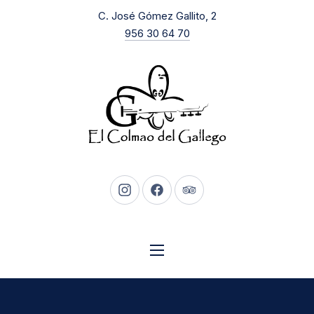
New Window
C. José Gómez Gallito, 2
CLO
956 30 64 70
New Window
New Window
New Window
NAVIGATION