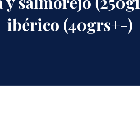
a y salmorejo (250g
ibérico (40grs+-)