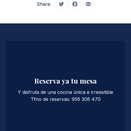
Share:
Tweet
Share on Facebook
Share by Email
Reserva ya tu mesa
Y disfruta de una cocina única e irresistible
Tfno de reservas: 956 306 470
PREVIOUS
NE