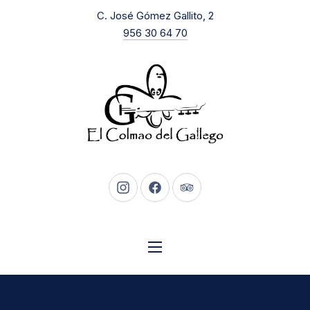
New Window
C. José Gómez Gallito, 2
CLO
956 30 64 70
New Window
New Window
New Window
NAVIGATION