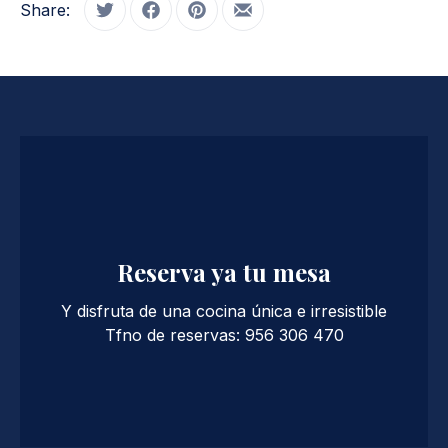
Share:
Tweet
Share on Facebook
Share on Pinterest
Share by Email
PREVIOUS
NE
Reserva ya tu mesa
Y disfruta de una cocina única e irresistible
Tfno de reservas: 956 306 470