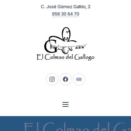
New Window
C. José Gómez Gallito, 2
CLO
956 30 64 70
New Window
New Window
New Window
NAVIGATION