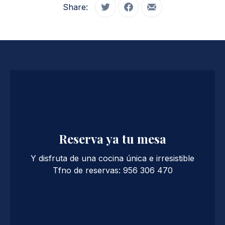
Share:
Tweet
Share on Facebook
Share by Email
Reserva ya tu mesa
Y disfruta de una cocina única e irresistible
Tfno de reservas: 956 306 470
PREVIOUS
NE