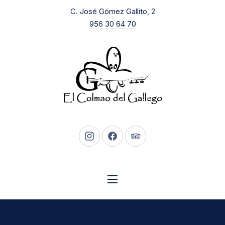
New Window
C. José Gómez Gallito, 2
CLO
956 30 64 70
New Window
New Window
New Window
NAVIGATION