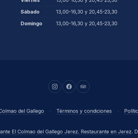
Viernes
13,00-16,30 y 20,45-23,30
Sábado
13,00-16,30 y 20,45-23,30
Domingo
13,00-16,30 y 20,45-23,30
New Window
New Window
New Window
Colmao del Gallego
Términos y condiciones
Polít
ante El Colmao del Gallego Jerez. Restaurante en Jerez
. 