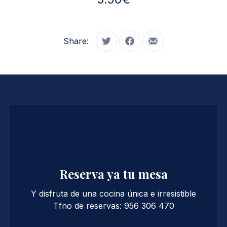
Share:
Tweet
Share on Facebook
Share by Email
Reserva ya tu mesa
Y disfruta de una cocina única e irresistible
Tfno de reservas: 956 306 470
PREVIOUS
NE