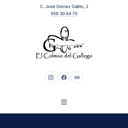
New Window
C. José Gómez Gallito, 2
CLO
956 30 64 70
New Window
New Window
New Window
NAVIGATION