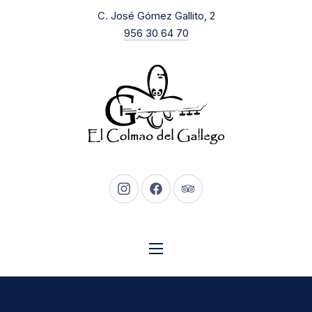
New Window
C. José Gómez Gallito, 2
CLO
956 30 64 70
New Window
New Window
New Window
NAVIGATION