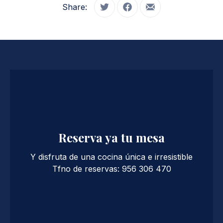
Share:
Tweet
Share on Facebook
Share by Email
Reserva ya tu mesa
Y disfruta de una cocina única e irresistible
Tfno de reservas: 956 306 470
PREVIOUS
NE