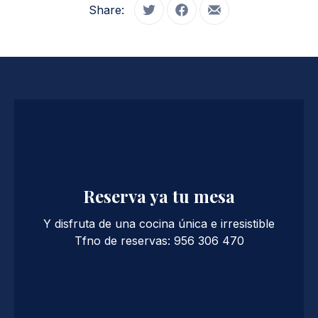
Share:
Tweet
Share on Facebook
Share by Email
Reserva ya tu mesa
Y disfruta de una cocina única e irresistible
Tfno de reservas: 956 306 470
PREVIOUS
NE