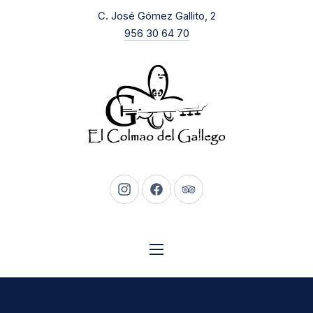
New Window
C. José Gómez Gallito, 2
CLO
956 30 64 70
New Window
New Window
New Window
NAVIGATION